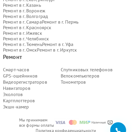
Ремонт в г.
Казань
Ремонт в г.
Воронеж
Ремонт в г.
Волгоград
Ремонт в г.
Самара
Ремонт в г.
Пермь
Ремонт в г.
Красноярск
Ремонт в г.
Ижевск
Ремонт в г.
Челябинск
Ремонт в г.
Тюмень
Ремонт в г.
Уфа
Ремонт в г.
Омск
Ремонт в г.
Иркутск
Ремонт в г.
Ярославль
Ремонт
Ремонт в г.
Саратов
Ремонт в г.
Барнаул
Смарт-часов
Спутниковых телефонов
Ремонт в г.
Тольятти
GPS-ошейников
Велокомпьютеров
Ремонт в г.
Хабаровск
Видеорегистраторов
Тонометров
Ремонт в г.
Томск
Навигаторов
Ремонт в г.
Ульяновск
Эхолотов
Ремонт в г.
Киров
Ремонт в г.
Архангельск
Картплоттеров
Ремонт в г.
Астрахань
Экшн-камер
Ремонт в г.
Белгород
Ремонт в г.
Благовещенск
Мы принимаем
Ремонт в г.
Брянск
все формы оплаты
Ремонт в г.
Владивосток
Политика конфиденциальности