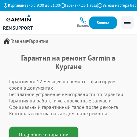
екс
Курган
Ежедневно с 9:00 до 21:00
Гарантия до 1 года
Выезд мастера беспл
Заявка
Позвонить
REMSUPPORT
Главная
Гарантия
Гарантия на ремонт Garmin в
Кургане
Гарантия до 12 месяцев на ремонт — фиксируем
сроки в документах
Бесплатное устранение неисправности по гарантии
Гарантия на работы и установленные запчасти
Официальный гарантийный талон после ремонта
Контроль качества на каждом этапе ремонта
Подробнее о гарантии