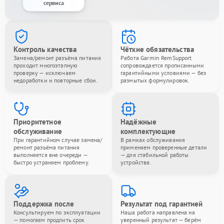
сервиса
Контроль качества
Чёткие обязательства
Замена/ремонт разъёма питания
Работа Garmin RemSupport
проходит многоэтапную
сопровождается прописанными
проверку — исключаем
гарантийными условиями — без
недоработки и повторные сбои.
размытых формулировок.
Приоритетное
Надёжные
обслуживание
комплектующие
При гарантийном случае замена/
В рамках обслуживания
ремонт разъёма питания
применяем проверенные детали
выполняется вне очереди —
— для стабильной работы
быстро устраняем проблему.
устройства.
Поддержка после
Результат под гарантией
Консультируем по эксплуатации
Наша работа направлена на
— помогаем продлить срок
уверенный результат — берём