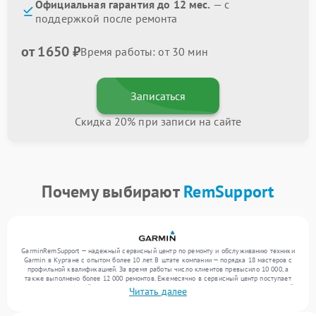
Официальная гарантия до 12 мес.
— с
поддержкой после ремонта
от 1650 ₽
Время работы: от 30 мин
Записаться
Скидка 20% при записи на сайте
Почему выбирают
RemSupport
GarminRemSupport — надежный сервисный центр по ремонту и обслуживанию техники
Garmin в Кургане с опытом более 10 лет. В штате компании — порядка 18 мастеров с
профильной квалификацией. За время работы число клиентов превысило 10 000, а
также выполнено более 12 000 ремонтов. Ежемесячно в сервисный центр поступает
более 300 обращений, включая , , . Мы работаем с широким спектром неисправностей
Читать далее
и поддерживаем высокий стандарт качества благодаря квалификации мастеров.