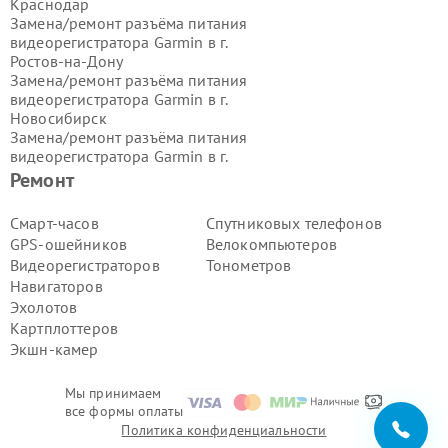
Краснодар
Замена/ремонт разъёма питания
видеорегистратора Garmin в г.
Ростов-на-Дону
Замена/ремонт разъёма питания
видеорегистратора Garmin в г.
Новосибирск
Замена/ремонт разъёма питания
видеорегистратора Garmin в г.
Екатеринбург
Ремонт
Замена/ремонт разъёма питания
видеорегистратора Garmin в г.
Смарт-часов
Спутниковых телефонов
Казань
GPS-ошейников
Велокомпьютеров
Замена/ремонт разъёма питания
Видеорегистраторов
Тонометров
видеорегистратора Garmin в г.
Навигаторов
Воронеж
Эхолотов
Замена/ремонт разъёма питания
видеорегистратора Garmin в г.
Картплоттеров
Волгоград
Экшн-камер
Замена/ремонт разъёма питания
видеорегистратора Garmin в г.
Мы принимаем
Самара
все формы оплаты
Замена/ремонт разъёма питания
Политика конфиденциальности
видеорегистратора Garmin в г.
Пермь