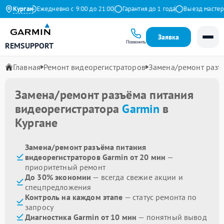
 Яндекс
Курган
Ежедневно с 9:00 до 21:00
Гарантия до 1 года
Выезд мастера б
Заявка
Позвонить
REMSUPPORT
Главная
Ремонт видеорегистраторов
Замена/ремонт разъ
Замена/ремонт разъёма питания
видеорегистратора
Garmin
в
Кургане
Замена/ремонт разъёма питания
видеорегистраторов Garmin от 20 мин
—
приоритетный ремонт
До 30% экономии
— всегда свежие акции и
спецпредложения
Контроль на каждом этапе
— статус ремонта по
запросу
Диагностика Garmin от 10 мин
— понятный вывод