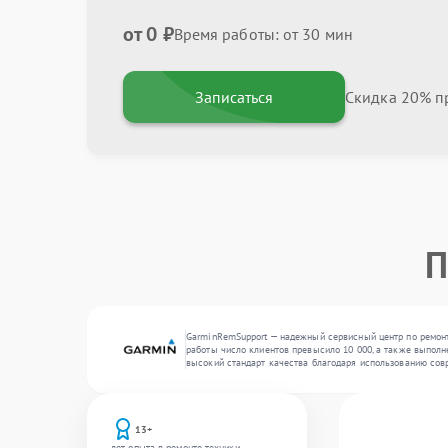
от 0 ₽
Время работы: от 30 мин
Записаться
Скидка 20% пр
П
GarminRemSupport — надежный сервисный центр по ремонту
работы число клиентов превысило 10 000, а также выполне
высокий стандарт качества благодаря использованию сов
13+
лет опыта в ремонте техники