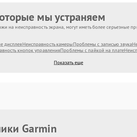
которые мы устраняем
жи на неисправность экрана, могут иметь более серьезные п
е дисплея
Неисправность камеры
Проблемы с записью звука
Н
авность кнопок управления
Проблемы с пайкой на плате
Неисп
Показать еще
ники Garmin