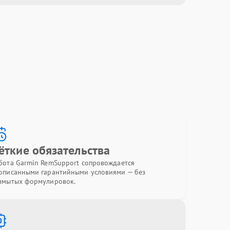
ёткие обязательства
бота Garmin RemSupport сопровождается
описанными гарантийными условиями — без
змытых формулировок.