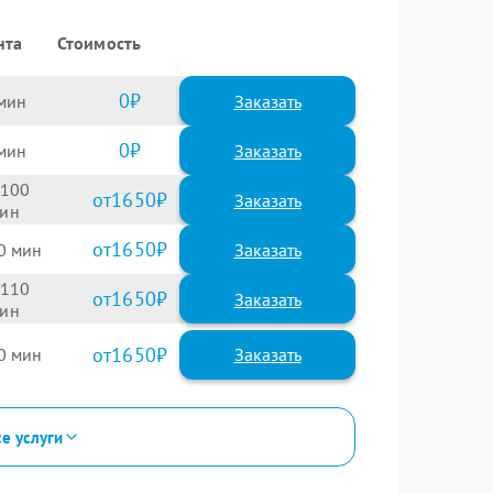
нта
Стоимость
0
Заказать
0
Заказать
100
1650
1650
0
110
1650
1650
0
се услуги