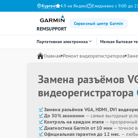
Курган
4.9 на Яндекс
Ежедневно с 9:00 до 2
Сервисный центр Garmin
REMSUPPORT
Портативная электроника
Мелкая бытовая т
Главная
Ремонт видеорегистраторов
Заме
Замена разъёмов VG
видеорегистратора
Замена разъёмов VGA, HDMI, DVI видеоре
До 30% экономии
— самые выгодные усл
Контроль на каждом этапе
— прозрачный
Диагностика Garmin от 10 мин
— точное 
Официальная гарантия до 12 мес.
— любые