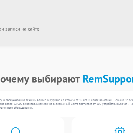
и записи на сайте
очему выбирают
RemSuppo
 и обслуживанию техники Garmin в Кургане со стажем от 10 лет. В штате компании — свыше 14 те
но более 12 000 ремонтов. Ежемесячно в сервисный центр поступает от 300 устройств, включая , ,
ременного оборудования.