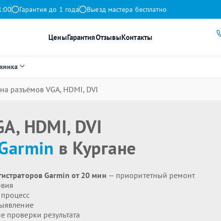
1:00
Гарантия до 1 года
Выезд мастера бесплатно
Цены
Гарантия
Отзывы
Контакты
ехника
на разъёмов VGA, HDMI, DVI
A, HDMI, DVI
Garmin
в Кургане
гистраторов Garmin от 20 мин
— приоритетный ремонт
овия
 процесс
выявление
 проверки результата