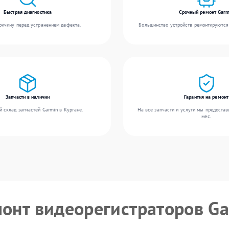
Быстрая диагностика
Срочный ремонт Garm
ичину перед устранением дефекта.
Большинство устройств ремонтируются 
Запчасти в наличии
Гарантия на ремонт
 склад запчастей Garmin в Кургане.
На все запчасти и услуги мы предостав
мес.
монт видеорегистраторов G