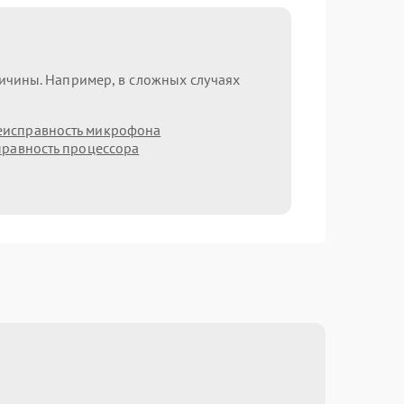
ричины. Например, в сложных случаях
еисправность микрофона
равность процессора