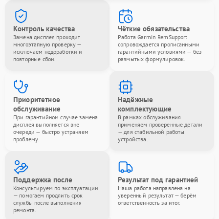
Контроль качества
Чёткие обязательства
Замена дисплея проходит
Работа Garmin RemSupport
многоэтапную проверку —
сопровождается прописанными
исключаем недоработки и
гарантийными условиями — без
повторные сбои.
размытых формулировок.
Приоритетное
Надёжные
обслуживание
комплектующие
При гарантийном случае замена
В рамках обслуживания
дисплея выполняется вне
применяем проверенные детали
очереди — быстро устраняем
— для стабильной работы
проблему.
устройства.
Поддержка после
Результат под гарантией
Консультируем по эксплуатации
Наша работа направлена на
— помогаем продлить срок
уверенный результат — берём
службы после выполнения
ответственность за итог.
ремонта.