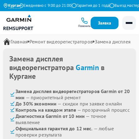
 Яндекс
Курган
Ежедневно с 9:00 до 21:00
Гарантия до 1 года
Выезд мастера б
Заявка
Позвонить
REMSUPPORT
Главная
Ремонт видеорегистраторов
Замена дисплея
Замена дисплея
видеорегистратора
Garmin
в
Кургане
Замена дисплея видеорегистраторов Garmin от 20
мин
— приоритетный ремонт
До 30% экономии
— скидки при заявке онлайн
Контроль на каждом этапе
— прозрачный процесс
Диагностика Garmin от 10 мин
— точное
выявление
Официальная гарантия до 12 мес.
— любые
проверки результата