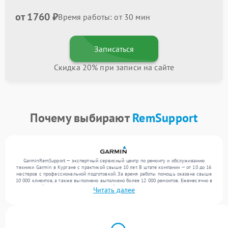
от 1760 ₽
Время работы: от 30 мин
Записаться
Скидка 20% при записи на сайте
Почему выбирают
RemSupport
GarminRemSupport — экспертный сервисный центр по ремонту и обслуживанию
техники Garmin в Кургане с практикой свыше 10 лет. В штате компании — от 10 до 16
мастеров с профессиональной подготовкой. За время работы помощь оказана свыше
10 000 клиентов, а также выполнено выполнено более 12 000 ремонтов. Ежемесячно в
сервисный центр поступает от 300 устройств, включая , , . Мы работаем с широким
Читать далее
спектром неисправностей и поддерживаем высокий стандарт качества благодаря
отлаженным процессам ремонта.