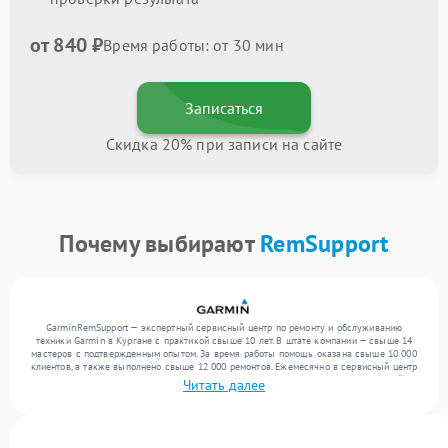
от 840 ₽
Время работы: от 30 мин
Записаться
Скидка 20% при записи на сайте
Почему выбирают
RemSupport
GarminRemSupport — экспертный сервисный центр по ремонту и обслуживанию
техники Garmin в Кургане с практикой свыше 10 лет. В штате компании — свыше 14
мастеров с подтвержденным опытом. За время работы помощь оказана свыше 10 000
клиентов, а также выполнено свыше 12 000 ремонтов. Ежемесячно в сервисный центр
поступает свыше 300 единиц техники, включая , , . Мы беремся за задачи любой
Читать далее
сложности и поддерживаем высокий стандарт качества благодаря отлаженным
процессам ремонта.