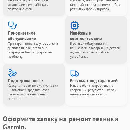
многоэтапную проверку —
сопровождается прописанными
исключаем недоработки и
гарантийными условиями — без
повторные сбои.
размытых формулировок.
Приоритетное
Надёжные
обслуживание
комплектующие
При гарантийном случае замена
В рамках обслуживания
дисплея выполняется вне
применяем проверенные детали
очереди — быстро устраняем
— для стабильной работы
проблему.
устройства.
Поддержка после
Результат под гарантией
Консультируем по эксплуатации
Наша работа направлена на
— помогаем продлить срок
уверенный результат — берём
службы после выполнения
ответственность за итог.
ремонта.
Оформите заявку на ремонт техники
Garmin.