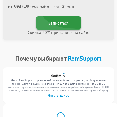
от 960 ₽
Время работы: от 30 мин
Записаться
Скидка 20% при записи на сайте
Почему выбирают
RemSupport
GarminRemSupport — проверенный сервисный центр по ремонту и обслуживанию
техники Garmin в Кургане со стажем от 10 лет. В штате компании — от 10 до 16
мастеров с профессиональной подготовкой. За время работы обслужено более 10 000
клиентов, а также выполнено более 12 000 ремонтов. Ежемесячно в сервисный центр
поступает свыше 300 единиц техники, включая , , . Мы устраняем поломки любой
Читать далее
сложности и предлагаем стабильный уровень сервиса благодаря опыту команды.