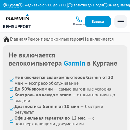
а Яндекс
Курган
Ежедневно с 9:00 до 21:00
Гарантия до 1 года
Выезд мастера 
Заявка
Позвонить
REMSUPPORT
Главная
Ремонт велокомпьютеров
Не включается
Не включается
велокомпьютера
Garmin
в Кургане
Не включается велокомпьютеров Garmin от 20
мин
— экспресс-обслуживание
До 30% экономии
— самые выгодные условия
Контроль на каждом этапе
— от диагностики до
выдачи
Диагностика Garmin от 10 мин
— быстрый
результат
Официальная гарантия до 12 мес.
— с
подтверждающими документами