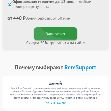
Официальная гарантия до 12 мес.
— любые
проверки результата
от 440 ₽
Время работы: от 30 мин
Записаться
Скидка 20% при записи на сайте
Почему выбирают
RemSupport
GarminRemSupport — проверенный сервисный центр по ремонту и обслуживанию
техники Garmin в Кургане с более чем десятилетним опытом работы. В штате
компании — более 19 технических специалистов с профильной квалификацией. За
время работы к нам обратились более 10 000 клиентов, а также выполнено
выполнено более 12 000 ремонтов. Ежемесячно в сервисный центр поступает свыше
Читать далее
300 единиц техники, включая , , . Мы работаем с широким спектром неисправностей и
обеспечиваем надежный результат благодаря использованию современного
оборудования.