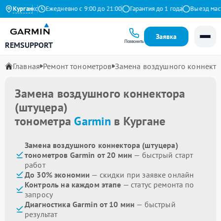
9 на Яндекс
Курган
Ежедневно с 9:00 до 21:00
Гарантия до 1 года
Выезд мастер
Заявка
Позвонить
REMSUPPORT
Главная
Ремонт тонометров
Замена воздушного коннекто
Замена воздушного коннектора
(штуцера)
тонометра
Garmin
в Кургане
Замена воздушного коннектора (штуцера)
тонометров Garmin от 20 мин
— быстрый старт
работ
До 30% экономии
— скидки при заявке онлайн
Контроль на каждом этапе
— статус ремонта по
запросу
Диагностика Garmin от 10 мин
— быстрый
результат