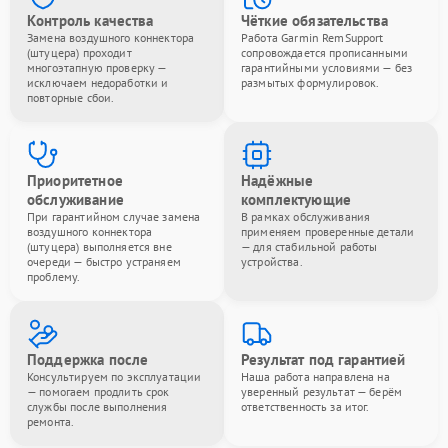
Контроль качества
Чёткие обязательства
Замена воздушного коннектора
Работа Garmin RemSupport
(штуцера) проходит
сопровождается прописанными
многоэтапную проверку —
гарантийными условиями — без
исключаем недоработки и
размытых формулировок.
повторные сбои.
Приоритетное
Надёжные
обслуживание
комплектующие
При гарантийном случае замена
В рамках обслуживания
воздушного коннектора
применяем проверенные детали
(штуцера) выполняется вне
— для стабильной работы
очереди — быстро устраняем
устройства.
проблему.
Поддержка после
Результат под гарантией
Консультируем по эксплуатации
Наша работа направлена на
— помогаем продлить срок
уверенный результат — берём
службы после выполнения
ответственность за итог.
ремонта.