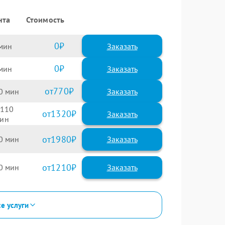
нта
Стоимость
0
Заказать
0
Заказать
770
0
110
1320
1980
0
1210
0
се услуги