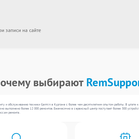
и записи на сайте
очему выбирают
RemSuppo
нту и обслуживанию техники Garmin в Кургане с более чем десятилетним опытом работы. В штате 
но выполнено более 12 000 ремонтов. Ежемесячно в сервисный центр поступает более 300 устройств
ессам ремонта.