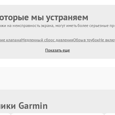
которые мы устраняем
жи на неисправность экрана, могут иметь более серьезные п
ие клапана
Медленный сброс давления
Обрыв трубок
Не вклю
Показать еще
ники Garmin