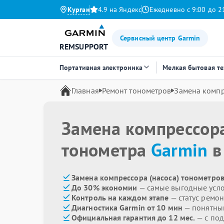
Курган
4.9 на Яндекс
Ежедневно с 9:00 до 2
Сервисный центр Garmin
REMSUPPORT
Портативная электроника
Мелкая бытовая т
Главная
Ремонт тонометров
Замена компр
Замена компрессора
тонометра
Garmin
в
Замена компрессора (насоса) тонометров
До 30% экономии
— самые выгодные усл
Контроль на каждом этапе
— статус ремон
Диагностика Garmin от 10 мин
— понятны
Официальная гарантия до 12 мес.
— с под