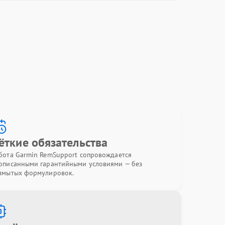
ёткие обязательства
бота Garmin RemSupport сопровождается
описанными гарантийными условиями — без
змытых формулировок.