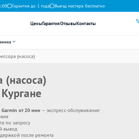
1:00
Гарантия до 1 года
Выезд мастера бесплатно
Цены
Гарантия
Отзывы
Контакты
ехника
ессора (насоса)
 (насоса)
 Кургане
 Garmin от 20 мин
— экспресс-обслуживание
овия
та по запросу
й вывод
держкой после ремонта