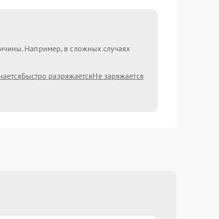
ричины. Например, в сложных случаях
чается
Быстро разряжается
Не заряжается