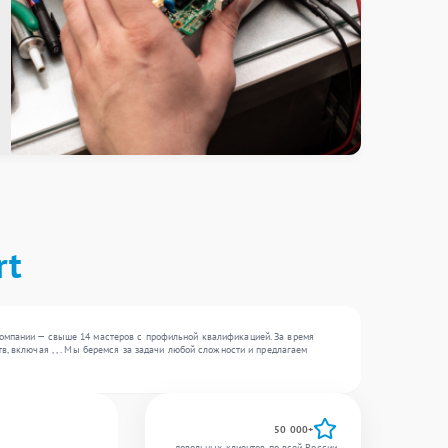
rt
компании — свыше 14 мастеров с профильной квалификацией. За время
, включая , , . Мы беремся за задачи любой сложности и предлагаем
50 000+
довольных клиентов по всей России