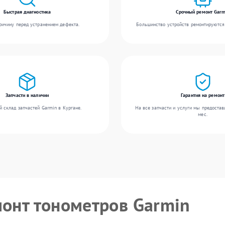
Быстрая диагностика
Срочный ремонт Garm
ичину перед устранением дефекта.
Большинство устройств ремонтируются 
Запчасти в наличии
Гарантия на ремонт
 склад запчастей Garmin в Кургане.
На все запчасти и услуги мы предостав
мес.
монт тонометров Garmin