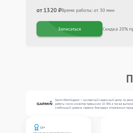
от 1320 ₽
Время работы: от 30 мин
Записаться
Скидка 20% пр
П
GarminRemSupport — экспертный сервисный центр по ремо
работы число клиентов превысило 10 000, а также выполне
стабильный уровень сервиса благодаря отлаженным проц
13+
лет опыта в ремонте техники