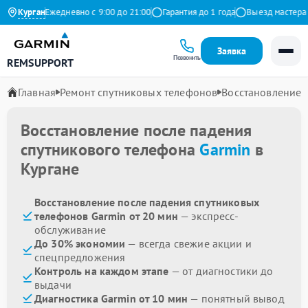
ндекс
Курган
Ежедневно с 9:00 до 21:00
Гарантия до 1 года
Выезд мастера бе
Заявка
Позвонить
REMSUPPORT
Главная
Ремонт спутниковых телефонов
Восстановление 
Восстановление после падения
спутникового телефона
Garmin
в
Кургане
Восстановление после падения спутниковых
телефонов Garmin от 20 мин
— экспресс-
обслуживание
До 30% экономии
— всегда свежие акции и
спецпредложения
Контроль на каждом этапе
— от диагностики до
выдачи
Диагностика Garmin от 10 мин
— понятный вывод