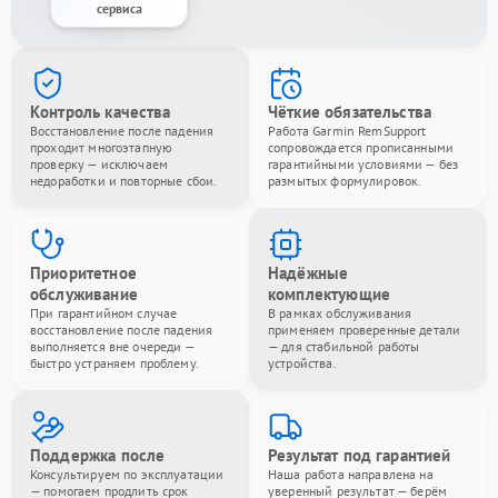
сервиса
Контроль качества
Чёткие обязательства
Восстановление после падения
Работа Garmin RemSupport
проходит многоэтапную
сопровождается прописанными
проверку — исключаем
гарантийными условиями — без
недоработки и повторные сбои.
размытых формулировок.
Приоритетное
Надёжные
обслуживание
комплектующие
При гарантийном случае
В рамках обслуживания
восстановление после падения
применяем проверенные детали
выполняется вне очереди —
— для стабильной работы
быстро устраняем проблему.
устройства.
Поддержка после
Результат под гарантией
Консультируем по эксплуатации
Наша работа направлена на
— помогаем продлить срок
уверенный результат — берём