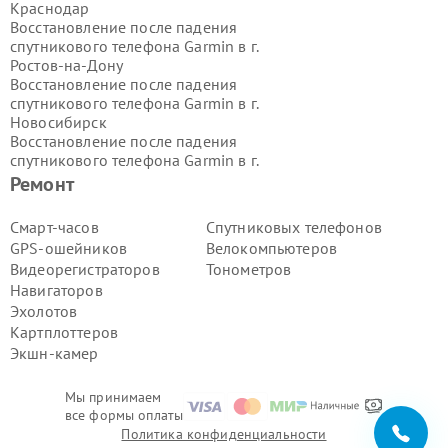
Краснодар
Восстановление после падения
спутникового телефона Garmin в г.
Ростов-на-Дону
Восстановление после падения
спутникового телефона Garmin в г.
Новосибирск
Восстановление после падения
спутникового телефона Garmin в г.
Екатеринбург
Ремонт
Восстановление после падения
спутникового телефона Garmin в г.
Смарт-часов
Спутниковых телефонов
Казань
GPS-ошейников
Велокомпьютеров
Восстановление после падения
Видеорегистраторов
Тонометров
спутникового телефона Garmin в г.
Навигаторов
Воронеж
Эхолотов
Восстановление после падения
спутникового телефона Garmin в г.
Картплоттеров
Волгоград
Экшн-камер
Восстановление после падения
спутникового телефона Garmin в г.
Мы принимаем
Самара
все формы оплаты
Восстановление после падения
Политика конфиденциальности
спутникового телефона Garmin в г.