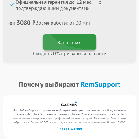
Официальная гарантия до 12 мес.
— с
подтверждающими документами
от 3080 ₽
Время работы: от 30 мин
Записаться
Скидка 20% при записи на сайте
Почему выбирают
RemSupport
GarminRemSupport — проверенный сервисный центр по ремонту и обслуживанию
техники Garmin в Кургане со стажем от 10 лет. В штате компании — свыше 14
технических специалистов с профильной квалификацией. За время работы к нам
обратились более 10 000 клиентов, а также выполнено выполнено более 12 000
ремонтов. Ежемесячно в сервисный центр поступает свыше 300 единиц техники,
Читать далее
включая , , . Мы беремся за задачи любой сложности и поддерживаем высокий
стандарт качества благодаря квалификации мастеров.