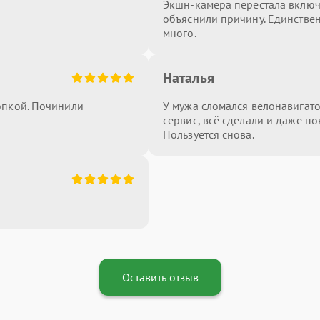
Экшн-камера перестала включа
объяснили причину. Единстве
много.
Наталья
опкой. Починили
У мужа сломался велонавигатор
сервис, всё сделали и даже по
Пользуется снова.
Оставить отзыв