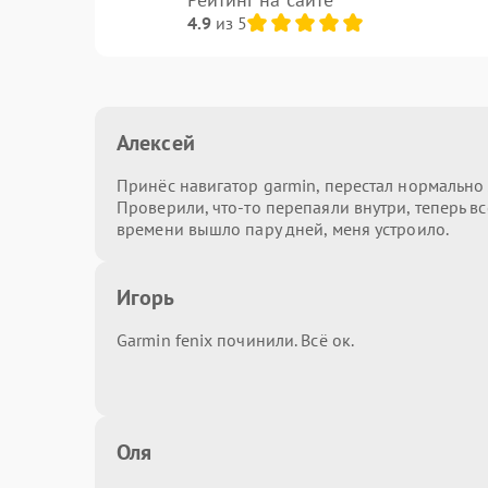
4.9
из 5
Алексей
Принёс навигатор garmin, перестал нормально 
Проверили, что-то перепаяли внутри, теперь вс
времени вышло пару дней, меня устроило.
Игорь
Garmin fenix починили. Всё ок.
Оля