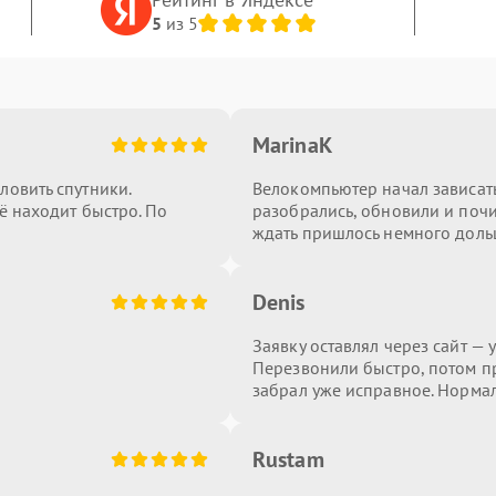
5
из 5
MarinaK
ловить спутники.
Велокомпьютер начал зависать
ё находит быстро. По
разобрались, обновили и почис
ждать пришлось немного доль
Denis
Заявку оставлял через сайт — 
Перезвонили быстро, потом пр
забрал уже исправное. Норма
Rustam