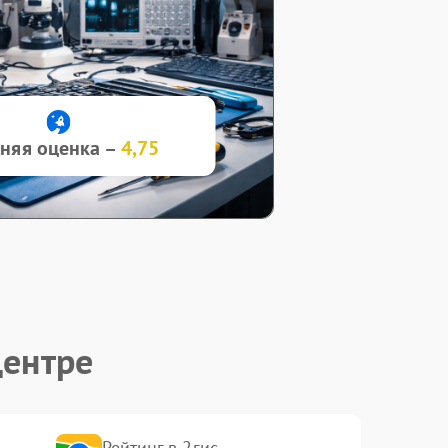
няя оценка –
4,75
центре
Рейтинг в 2гис