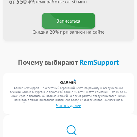
от 550 ₽
Время работы: от 30 мин
Записаться
Скидка 20% при записи на сайте
Почему выбирают
RemSupport
GarminRemSupport — экспертный сервисный центр по ремонту и обслуживанию
техники Garmin в Кургане с практикой свыше 10 лет. В штате компании — от 10 до 16
инженеров с профильной квалификацией. За время работы обслужено более 10 000
клиентов, а также выполнено выполнено более 12 000 ремонтов. Ежемесячно в
сервисный центр поступает более 300 обращений, включая , , . Мы беремся за задачи
Читать далее
любой сложности и предлагаем стабильный уровень сервиса благодаря отлаженным
процессам ремонта.