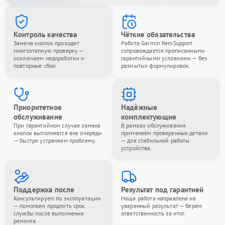
Контроль качества
Чёткие обязательства
Замена кнопок проходит
Работа Garmin RemSupport
многоэтапную проверку —
сопровождается прописанными
исключаем недоработки и
гарантийными условиями — без
повторные сбои.
размытых формулировок.
Приоритетное
Надёжные
обслуживание
комплектующие
При гарантийном случае замена
В рамках обслуживания
кнопок выполняется вне очереди
применяем проверенные детали
— быстро устраняем проблему.
— для стабильной работы
устройства.
Поддержка после
Результат под гарантией
Консультируем по эксплуатации
Наша работа направлена на
— помогаем продлить срок
уверенный результат — берём
службы после выполнения
ответственность за итог.
ремонта.