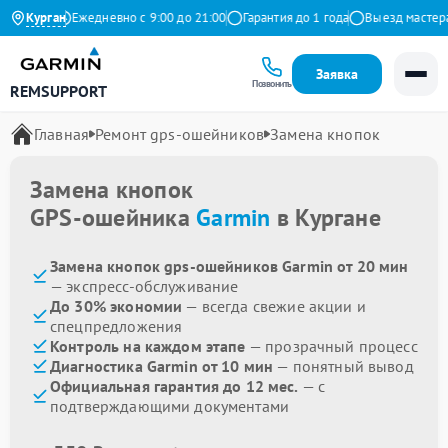
 Яндекс
Курган
Ежедневно с 9:00 до 21:00
Гарантия до 1 года
Выезд мастера б
Заявка
Позвонить
REMSUPPORT
Главная
Ремонт gps-ошейников
Замена кнопок
Замена кнопок
GPS-ошейника
Garmin
в Кургане
Замена кнопок gps-ошейников Garmin от 20 мин
— экспресс-обслуживание
До 30% экономии
— всегда свежие акции и
спецпредложения
Контроль на каждом этапе
— прозрачный процесс
Диагностика Garmin от 10 мин
— понятный вывод
Официальная гарантия до 12 мес.
— с
подтверждающими документами