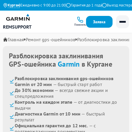
Яндекс
Курган
Ежедневно с 9:00 до 21:00
Гарантия до 1 года
Выезд мастера бе
Заявка
Позвонить
REMSUPPORT
Главная
Ремонт gps-ошейников
Разблокировка заклинив
Разблокировка заклинивания
GPS-ошейника
Garmin
в Кургане
Разблокировка заклинивания gps-ошейников
Garmin от 20 мин
— быстрый старт работ
До 30% экономии
— всегда свежие акции и
спецпредложения
Контроль на каждом этапе
— от диагностики до
выдачи
Диагностика Garmin от 10 мин
— быстрый
результат
Официальная гарантия до 12 мес.
— с
подтверждающими документами