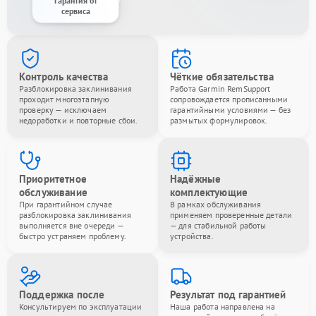
Гарантия от
сервиса
Контроль качества
Чёткие обязательства
Разблокировка заклинивания
Работа Garmin RemSupport
проходит многоэтапную
сопровождается прописанными
проверку — исключаем
гарантийными условиями — без
недоработки и повторные сбои.
размытых формулировок.
Приоритетное
Надёжные
обслуживание
комплектующие
При гарантийном случае
В рамках обслуживания
разблокировка заклинивания
применяем проверенные детали
выполняется вне очереди —
— для стабильной работы
быстро устраняем проблему.
устройства.
Поддержка после
Результат под гарантией
Консультируем по эксплуатации
Наша работа направлена на