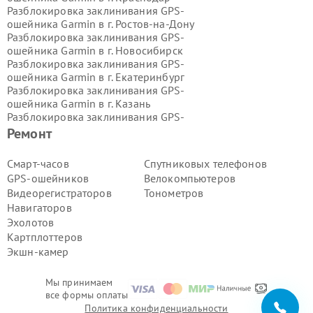
Разблокировка заклинивания GPS-
ошейника Garmin в г.
Ростов-на-Дону
Разблокировка заклинивания GPS-
ошейника Garmin в г.
Новосибирск
Разблокировка заклинивания GPS-
ошейника Garmin в г.
Екатеринбург
Разблокировка заклинивания GPS-
ошейника Garmin в г.
Казань
Разблокировка заклинивания GPS-
ошейника Garmin в г.
Воронеж
Ремонт
Разблокировка заклинивания GPS-
ошейника Garmin в г.
Волгоград
Смарт-часов
Спутниковых телефонов
Разблокировка заклинивания GPS-
GPS-ошейников
Велокомпьютеров
ошейника Garmin в г.
Самара
Видеорегистраторов
Тонометров
Разблокировка заклинивания GPS-
Навигаторов
ошейника Garmin в г.
Пермь
Эхолотов
Разблокировка заклинивания GPS-
ошейника Garmin в г.
Красноярск
Картплоттеров
Разблокировка заклинивания GPS-
Экшн-камер
ошейника Garmin в г.
Ижевск
Разблокировка заклинивания GPS-
Мы принимаем
ошейника Garmin в г.
Челябинск
все формы оплаты
Разблокировка заклинивания GPS-
Политика конфиденциальности