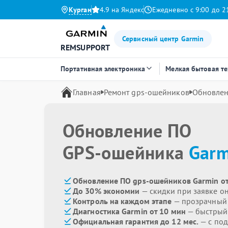
Курган
4.9 на Яндекс
Ежедневно с 9:00 до 2
Сервисный центр Garmin
REMSUPPORT
Портативная электроника
Мелкая бытовая т
Главная
Ремонт gps-ошейников
Обновле
Обновление ПО
GPS-ошейника
Garm
Обновление ПО gps-ошейников Garmin от
До 30% экономии
— скидки при заявке о
Контроль на каждом этапе
— прозрачный
Диагностика Garmin от 10 мин
— быстрый 
Официальная гарантия до 12 мес.
— с по