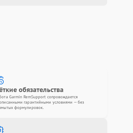
ёткие обязательства
бота Garmin RemSupport сопровождается
описанными гарантийными условиями — без
змытых формулировок.