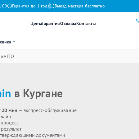
1:00
Гарантия до 1 года
Выезд мастера бесплатно
Цены
Гарантия
Отзывы
Контакты
ехника
ние ПО
in
в Кургане
 20 мин
— экспресс-обслуживание
нлайн
 процесс
результат
дтверждающими документами