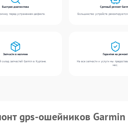
Быстрая диагностика
Срочный ремонт Garm
ичину перед устранением дефекта.
Большинство устройств ремонтируются 
Запчасти в наличии
Гарантия на ремонт
 склад запчастей Garmin в Кургане.
На все запчасти и услуги мы предостав
мес.
монт gps-ошейников Garmin