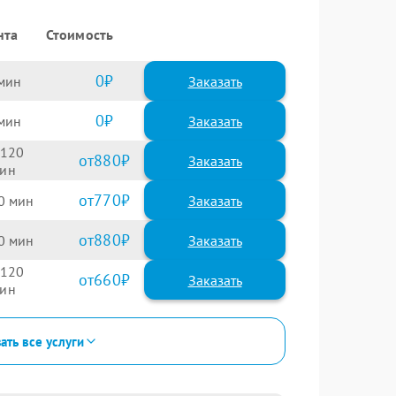
нта
Стоимость
0
Заказать
0
Заказать
120
880
770
0
880
0
120
660
ать все услуги