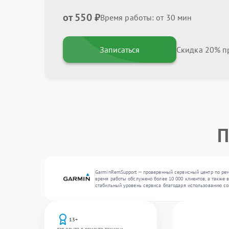
от 550 ₽
Время работы: от 30 мин
Записаться
Скидка 20% пр
П
GarminRemSupport — проверенный сервисный центр по ремо
время работы обслужено более 10 000 клиентов, а также 
стабильный уровень сервиса благодаря использованию со
13+
лет опыта в ремонте техники