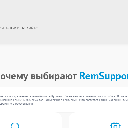
и записи на сайте
очему выбирают
RemSuppo
нту и обслуживанию техники Garmin в Кургане с более чем десятилетним опытом работы. В штате 
выполнено свыше 12 000 ремонтов. Ежемесячно в сервисный центр поступает свыше 300 единиц техни
временного оборудования.