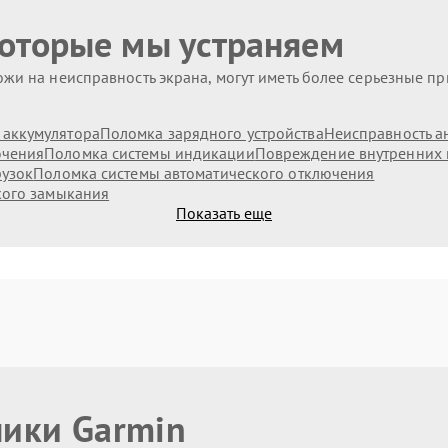
которые мы устраняем
жи на неисправность экрана, могут иметь более серьезные п
аккумулятора
Поломка зарядного устройства
Неисправность а
ючения
Поломка системы индикации
Повреждение внутренних
рузок
Поломка системы автоматического отключения
кого замыкания
Показать еще
ники Garmin