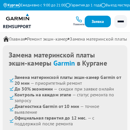
Яндекс
Курган
Ежедневно с 9:00 до 21:00
Гарантия до 1 года
Выезд мастера б
Заявка
Позвонить
REMSUPPORT
Главная
Ремонт экшн-камер
Замена материнской платы
Замена материнской платы
экшн-камеры
Garmin
в Кургане
Замена материнской платы экшн-камер Garmin от
20 мин
— приоритетный ремонт
До 30% экономии
— скидки при заявке онлайн
Контроль на каждом этапе
— статус ремонта по
запросу
Диагностика Garmin от 10 мин
— точное
выявление
Официальная гарантия до 12 мес.
— с
поддержкой после ремонта