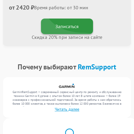
от 2420 ₽
Время работы: от 30 мин
Записаться
Скидка 20% при записи на сайте
Почему выбирают
RemSupport
GarminRemSupport — современный сервисный центр по ремонту и обслуживанию
техники Garmin в Кургане с опытом более 10 лет. В штате компании — более 19
инженеров с профессиональной подготовкой. За время работы к нам обратились
более 10 000 клиентов, а также выполнено более 12 000 ремонтов. Ежемесячно в
сервисный центр поступает более 300 устройств, включая , , . Мы устраняем поломки
Читать далее
любой сложности и обеспечиваем надежный результат благодаря опыту команды.