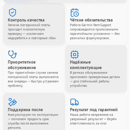
Контроль качества
Чёткие обязательства
Замена материнской платы
Работа Garmin RemSupport
проходит многоэтапную
сопровождается прописанными
проверку — исключаем
гарантийными условиями — без
недоработки и повторные сбои.
размытых формулировок.
Приоритетное
Надёжные
обслуживание
комплектующие
При гарантийном случае замена
В рамках обслуживания
материнской платы выполняется
применяем проверенные детали
вне очереди — быстро устраняем
— для стабильной работы
проблему.
устройства.
Поддержка после
Результат под гарантией
Консультируем по эксплуатации
Наша работа направлена на
— помогаем продлить срок
уверенный результат — берём
службы после выполнения
ответственность за итог.
ремонта.