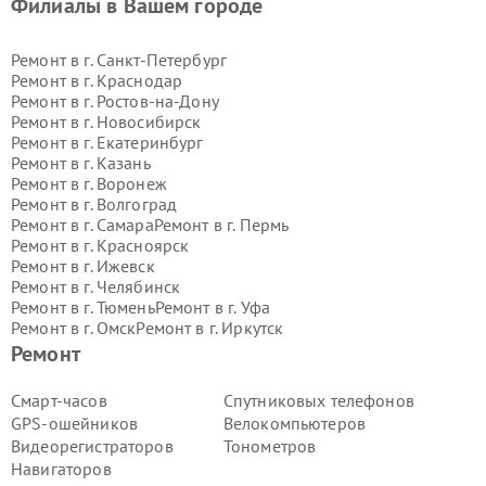
Филиалы в Вашем городе
Ремонт в г.
Санкт-Петербург
Ремонт в г.
Краснодар
Ремонт в г.
Ростов-на-Дону
Ремонт в г.
Новосибирск
Ремонт в г.
Екатеринбург
Ремонт в г.
Казань
Ремонт в г.
Воронеж
Ремонт в г.
Волгоград
Ремонт в г.
Самара
Ремонт в г.
Пермь
Ремонт в г.
Красноярск
Ремонт в г.
Ижевск
Ремонт в г.
Челябинск
Ремонт в г.
Тюмень
Ремонт в г.
Уфа
Ремонт в г.
Омск
Ремонт в г.
Иркутск
Ремонт в г.
Ярославль
Ремонт
Ремонт в г.
Саратов
Ремонт в г.
Барнаул
Смарт-часов
Спутниковых телефонов
Ремонт в г.
Тольятти
GPS-ошейников
Велокомпьютеров
Ремонт в г.
Хабаровск
Видеорегистраторов
Тонометров
Ремонт в г.
Томск
Навигаторов
Ремонт в г.
Ульяновск