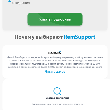
ожидания
Узнать подробнее
Почему выбирают
RemSupport
GarminRemSupport — надежный сервисный центр по ремонту и обслуживанию техники
Garmin в Кургане со стажем от 10 лет. В штате компании — порядка 18 мастеров с
профессиональной подготовкой. За время работы к нам обратились более 10 000
клиентов, а также выполнено более 12 000 ремонтов. Ежемесячно в сервисный центр
поступает более 300 обращений, включая , , . Мы беремся за задачи любой сложности
Читать далее
и предлагаем стабильный уровень сервиса благодаря квалификации мастеров.
Быстрая диагностика
Выясним причину перед устранением дефекта.