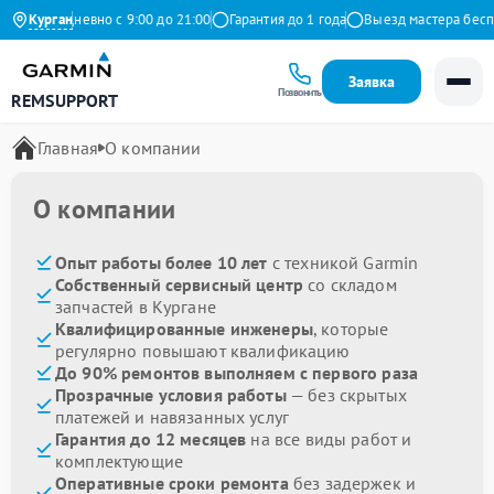
кс
Ежедневно с 9:00 до 21:00
Курган
Гарантия до 1 года
Выезд мастера беспла
Заявка
Позвонить
REMSUPPORT
Главная
О компании
О компании
Опыт работы более 10 лет
с техникой Garmin
Собственный сервисный центр
со складом
запчастей в Кургане
Квалифицированные инженеры
, которые
регулярно повышают квалификацию
До 90% ремонтов выполняем с первого раза
Прозрачные условия работы
— без скрытых
платежей и навязанных услуг
Гарантия до 12 месяцев
на все виды работ и
комплектующие
Оперативные сроки ремонта
без задержек и