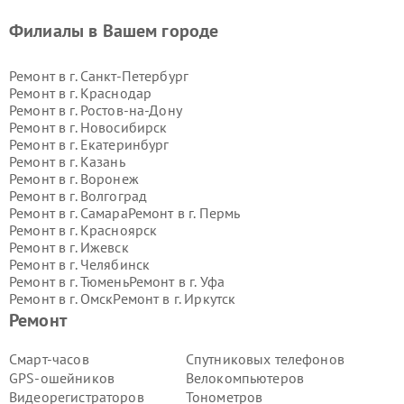
Филиалы в Вашем городе
Ремонт в г.
Санкт-Петербург
Ремонт в г.
Краснодар
Ремонт в г.
Ростов-на-Дону
Ремонт в г.
Новосибирск
Ремонт в г.
Екатеринбург
Ремонт в г.
Казань
Ремонт в г.
Воронеж
Ремонт в г.
Волгоград
Ремонт в г.
Самара
Ремонт в г.
Пермь
Ремонт в г.
Красноярск
Ремонт в г.
Ижевск
Ремонт в г.
Челябинск
Ремонт в г.
Тюмень
Ремонт в г.
Уфа
Ремонт в г.
Омск
Ремонт в г.
Иркутск
Ремонт в г.
Ярославль
Ремонт
Ремонт в г.
Саратов
Ремонт в г.
Барнаул
Смарт-часов
Спутниковых телефонов
Ремонт в г.
Тольятти
GPS-ошейников
Велокомпьютеров
Ремонт в г.
Хабаровск
Видеорегистраторов
Тонометров
Ремонт в г.
Томск